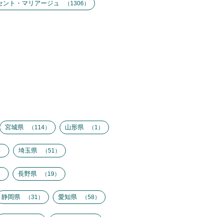
セント・マリアージュ
1306
宮城県
山形県
114
1
埼玉県
51
長野県
19
静岡県
愛知県
31
58