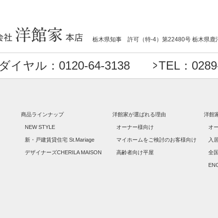
栃木県知事 許可（特-4）第22480号
栃木県鹿
イヤル：0120-64-3138
TEL：0289-
商品ラインナップ
洋館家が選ばれる理由
洋館
NEW STYLE
オーナー様向け
オ
新・戸建賃貸住宅 St.Mariage
マイホームをご検討のお客様向け
入
デザイナーズCHERILA MAISON
高齢者向け平屋
全国
EN