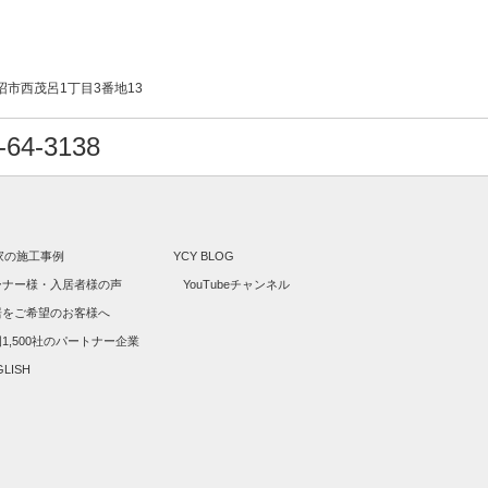
沼市西茂呂1丁目3番地13
64-3138
家の施工事例
YCY BLOG
ーナー様・入居者様の声
YouTubeチャンネル
居をご希望のお客様へ
1,500社のパートナー企業
GLISH