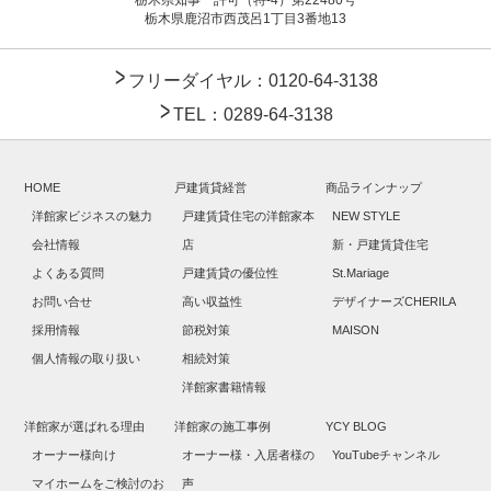
栃木県鹿沼市西茂呂1丁目3番地13
フリーダイヤル：0120-64-3138
TEL：0289-64-3138
HOME
戸建賃貸経営
商品ラインナップ
洋館家ビジネスの魅力
戸建賃貸住宅の洋館家本
NEW STYLE
会社情報
店
新・戸建賃貸住宅
よくある質問
戸建賃貸の優位性
St.Mariage
お問い合せ
高い収益性
デザイナーズCHERILA
採用情報
節税対策
MAISON
個人情報の取り扱い
相続対策
洋館家書籍情報
洋館家が選ばれる理由
洋館家の施工事例
YCY BLOG
オーナー様向け
オーナー様・入居者様の
YouTubeチャンネル
マイホームをご検討のお
声