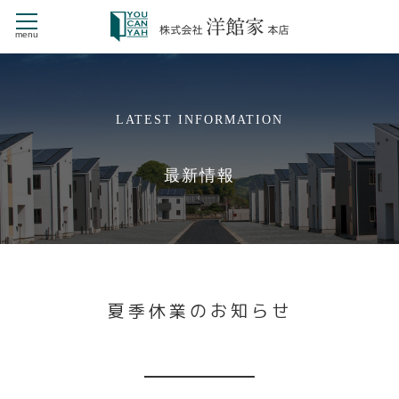
menu
CONTENTS
LATEST INFORMATION
HOME
商品ラインナップ
最新情報
NEW STYLE
新・戸建賃貸住宅 St.Mariage
デザイナーズ CHERILA MAISON
洋館家の施工事例
洋館家とは
戸建賃貸経営
夏季休業のお知らせ
洋館家が選ばれる理由
会社情報
よくある質問
お問い合せ