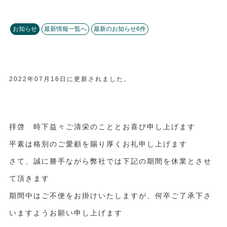
採用情報
洋館家書籍情報
オーナー様・入居者様の声
お知らせ
最新情報一覧へ
最新のお知らせ6件
入居をご希望のお客様へ
全国1,500社のパートナー企業
ENGLISH
2022年07月16日に更新されました。
拝啓 時下益々ご清栄のこととお喜び申し上げます
平素は格別のご愛顧を賜り厚くお礼申し上げます
さて、誠に勝手ながら弊社では下記の期間を休業とさせ
て頂きます
期間中はご不便をお掛けいたしますが、何卒ご了承下さ
いますようお願い申し上げます