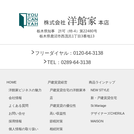
栃木県知事 許可（特-4）第22480号
栃木県鹿沼市西茂呂1丁目3番地13
フリーダイヤル：0120-64-3138
TEL：0289-64-3138
HOME
戸建賃貸経営
商品ラインナップ
洋館家ビジネスの魅力
戸建賃貸住宅の洋館家本
NEW STYLE
会社情報
店
新・戸建賃貸住宅
よくある質問
戸建賃貸の優位性
St.Mariage
お問い合せ
高い収益性
デザイナーズCHERILA
採用情報
節税対策
MAISON
個人情報の取り扱い
相続対策