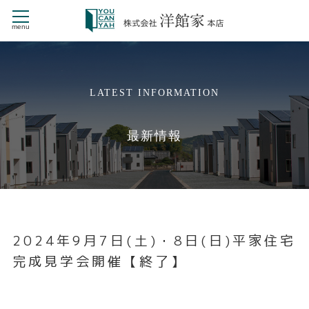
menu
CONTENTS
LATEST INFORMATION
HOME
商品ラインナップ
最新情報
NEW STYLE
新・戸建賃貸住宅 St.Mariage
デザイナーズ CHERILA MAISON
洋館家の施工事例
洋館家とは
戸建賃貸経営
2024年9月7日(土)・8日(日)平家住宅
洋館家が選ばれる理由
完成見学会開催【終了】
会社情報
よくある質問
お問い合せ