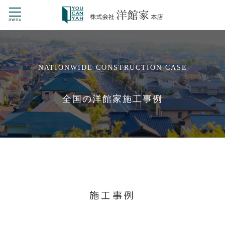
menu
CONTENTS
NATIONWIDE CONSTRUCTION CASE
HOME
商品ラインナップ
全国の洋館家施工事例
NEW STYLE
新・戸建賃貸住宅 St.Mariage
デザイナーズ CHERILA MAISON
洋館家の施工事例
洋館家とは
戸建賃貸経営
洋館家が選ばれる理由
会社情報
施工事例
よくある質問
お問い合せ