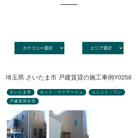
採用情報
洋館家書籍情報
オーナー様・入居者様の声
入居をご希望のお客様へ
全国1,500社のパートナー企業
ENGLISH
埼玉県 さいたま市 戸建賃貸の施工事例Y0258
さいたま市
セント・マリアージュ
ユニット・ワン
戸建賃貸住宅