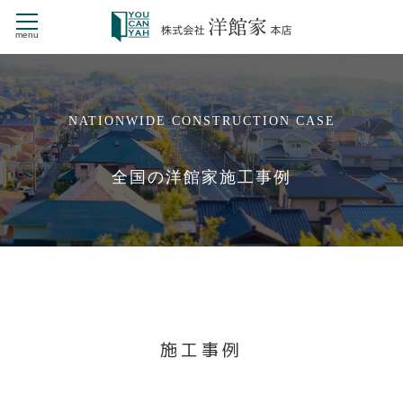
menu
CONTENTS
NATIONWIDE CONSTRUCTION CASE
HOME
商品ラインナップ
全国の洋館家施工事例
NEW STYLE
新・戸建賃貸住宅 St.Mariage
デザイナーズ CHERILA MAISON
洋館家の施工事例
洋館家とは
戸建賃貸経営
洋館家が選ばれる理由
会社情報
施工事例
よくある質問
お問い合せ