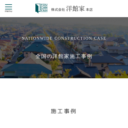
menu
CONTENTS
NATIONWIDE CONSTRUCTION CASE
HOME
商品ラインナップ
全国の洋館家施工事例
NEW STYLE
新・戸建賃貸住宅 St.Mariage
デザイナーズ CHERILA MAISON
洋館家の施工事例
洋館家とは
戸建賃貸経営
洋館家が選ばれる理由
会社情報
施工事例
よくある質問
お問い合せ