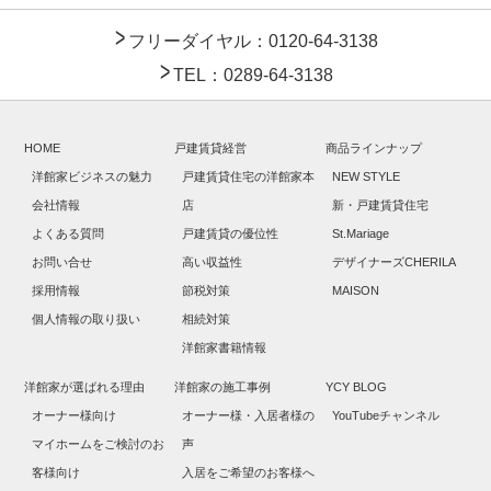
フリーダイヤル：0120-64-3138
TEL：0289-64-3138
HOME
戸建賃貸経営
商品ラインナップ
洋館家ビジネスの魅力
戸建賃貸住宅の洋館家本
NEW STYLE
会社情報
店
新・戸建賃貸住宅
よくある質問
戸建賃貸の優位性
St.Mariage
お問い合せ
高い収益性
デザイナーズCHERILA
採用情報
節税対策
MAISON
個人情報の取り扱い
相続対策
洋館家書籍情報
洋館家が選ばれる理由
洋館家の施工事例
YCY BLOG
オーナー様向け
オーナー様・入居者様の
YouTubeチャンネル
マイホームをご検討のお
声
客様向け
入居をご希望のお客様へ